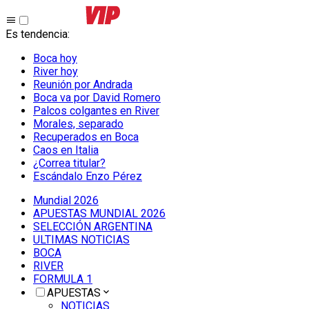
Es tendencia
:
Boca hoy
River hoy
Reunión por Andrada
Boca va por David Romero
Palcos colgantes en River
Morales, separado
Recuperados en Boca
Caos en Italia
¿Correa titular?
Escándalo Enzo Pérez
Mundial 2026
APUESTAS MUNDIAL 2026
SELECCIÓN ARGENTINA
ULTIMAS NOTICIAS
BOCA
RIVER
FORMULA 1
APUESTAS
NOTICIAS