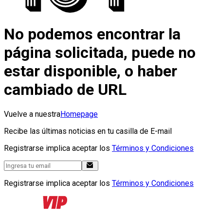
No podemos encontrar la
página solicitada, puede no
estar disponible, o haber
cambiado de URL
Vuelve a nuestra
Homepage
Recibe las últimas noticias en tu casilla de E-mail
Registrarse implica aceptar los
Términos y Condiciones
Registrarse implica aceptar los
Términos y Condiciones