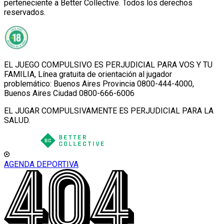
perteneciente a Better Collective. Todos los derechos
reservados.
EL JUEGO COMPULSIVO ES PERJUDICIAL PARA VOS Y TU
FAMILIA, Línea gratuita de orientación al jugador
problemático: Buenos Aires Provincia 0800-444-4000,
Buenos Aires Ciudad 0800-666-6006
EL JUGAR COMPULSIVAMENTE ES PERJUDICIAL PARA LA
SALUD.
AGENDA DEPORTIVA