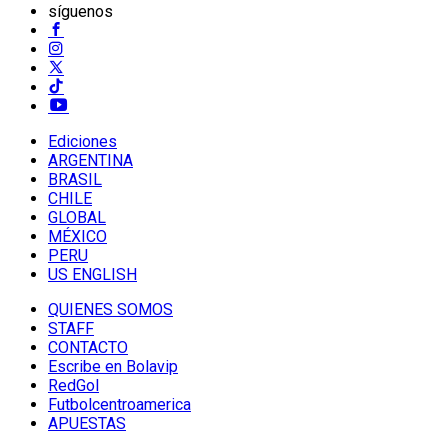
síguenos
Ediciones
ARGENTINA
BRASIL
CHILE
GLOBAL
MÉXICO
PERU
US ENGLISH
QUIENES SOMOS
STAFF
CONTACTO
Escribe en Bolavip
RedGol
Futbolcentroamerica
APUESTAS