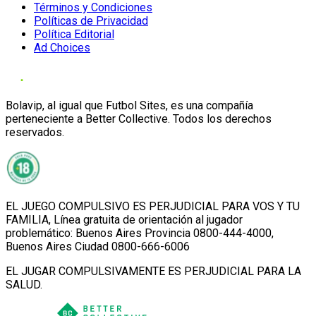
Términos y Condiciones
Políticas de Privacidad
Política Editorial
Ad Choices
Bolavip, al igual que Futbol Sites, es una compañía
perteneciente a Better Collective. Todos los derechos
reservados.
EL JUEGO COMPULSIVO ES PERJUDICIAL PARA VOS Y TU
FAMILIA, Línea gratuita de orientación al jugador
problemático: Buenos Aires Provincia 0800-444-4000,
Buenos Aires Ciudad 0800-666-6006
EL JUGAR COMPULSIVAMENTE ES PERJUDICIAL PARA LA
SALUD.