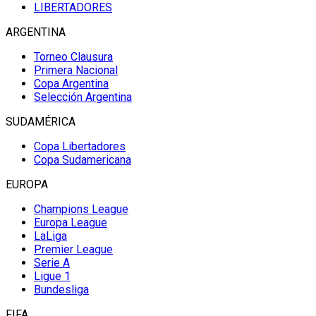
LIBERTADORES
ARGENTINA
Torneo Clausura
Primera Nacional
Copa Argentina
Selección Argentina
SUDAMÉRICA
Copa Libertadores
Copa Sudamericana
EUROPA
Champions League
Europa League
LaLiga
Premier League
Serie A
Ligue 1
Bundesliga
FIFA