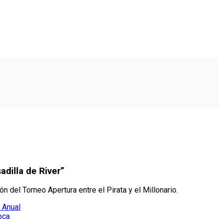
dilla de River”
n del Torneo Apertura entre el Pirata y el Millonario.
a Anual
oca