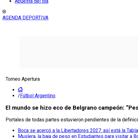
Apuesta del día
AGENDA DEPORTIVA
Torneo Apertura
/
Fútbol Argentino
El mundo se hizo eco de Belgrano campeón: “Pesa
Portales de todas partes estuvieron pendientes de la definició
Boca se acercó a la Libertadores 2027: así está la Tabl
Muslera, la baja de peso en Estudiantes para visitar a B