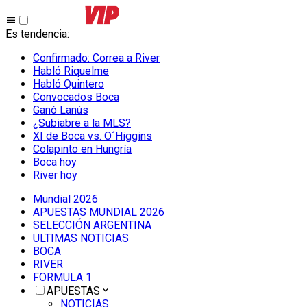
Es tendencia
:
Confirmado: Correa a River
Habló Riquelme
Habló Quintero
Convocados Boca
Ganó Lanús
¿Subiabre a la MLS?
XI de Boca vs. O´Higgins
Colapinto en Hungría
Boca hoy
River hoy
Mundial 2026
APUESTAS MUNDIAL 2026
SELECCIÓN ARGENTINA
ULTIMAS NOTICIAS
BOCA
RIVER
FORMULA 1
APUESTAS
NOTICIAS