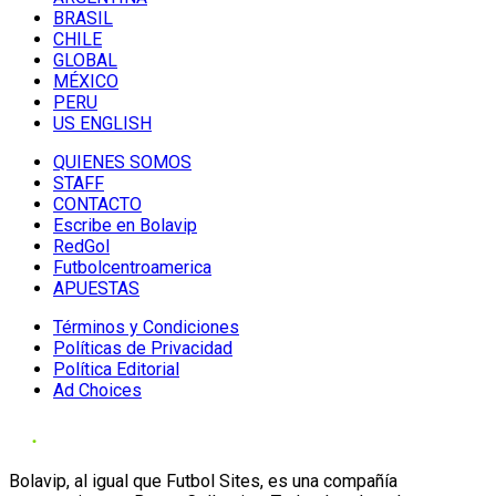
BRASIL
CHILE
GLOBAL
MÉXICO
PERU
US ENGLISH
QUIENES SOMOS
STAFF
CONTACTO
Escribe en Bolavip
RedGol
Futbolcentroamerica
APUESTAS
Términos y Condiciones
Políticas de Privacidad
Política Editorial
Ad Choices
Bolavip, al igual que Futbol Sites, es una compañía