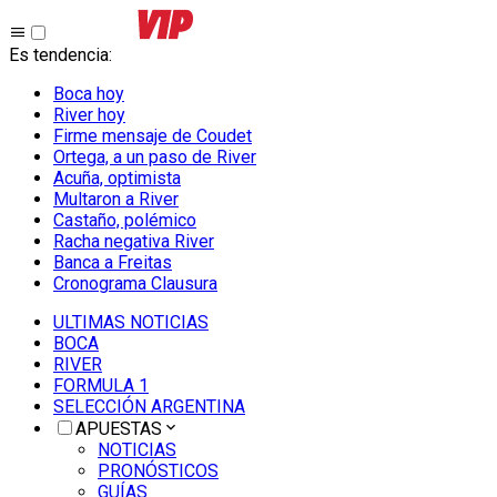
Es tendencia
:
Boca hoy
River hoy
Firme mensaje de Coudet
Ortega, a un paso de River
Acuña, optimista
Multaron a River
Castaño, polémico
Racha negativa River
Banca a Freitas
Cronograma Clausura
ULTIMAS NOTICIAS
BOCA
RIVER
FORMULA 1
SELECCIÓN ARGENTINA
APUESTAS
NOTICIAS
PRONÓSTICOS
GUÍAS