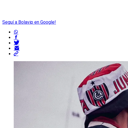
Seguí a Bolavip en Google!