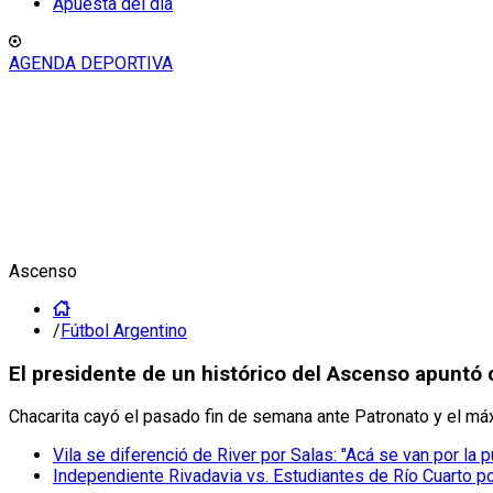
Apuesta del día
AGENDA DEPORTIVA
Ascenso
/
Fútbol Argentino
El presidente de un histórico del Ascenso apuntó 
Chacarita cayó el pasado fin de semana ante Patronato y el m
Vila se diferenció de River por Salas: "Acá se van por la 
Independiente Rivadavia vs. Estudiantes de Río Cuarto p