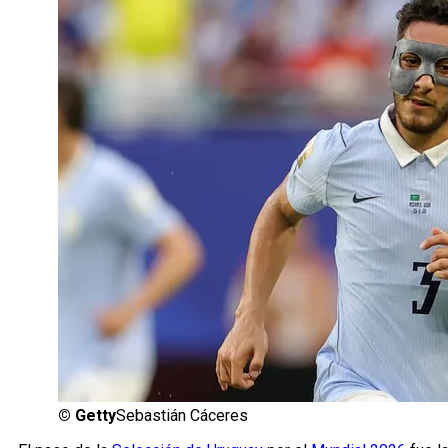
©
Getty
Sebastián Cáceres