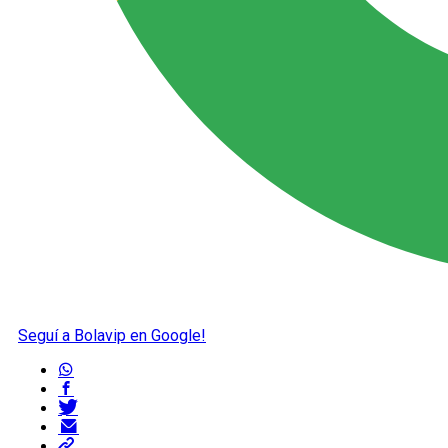
Seguí a Bolavip en Google!