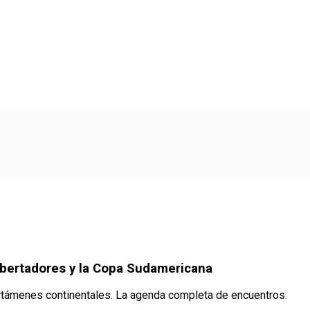
ibertadores y la Copa Sudamericana
rtámenes continentales. La agenda completa de encuentros.