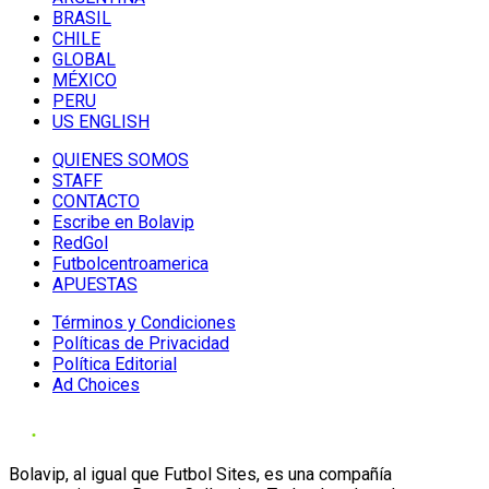
BRASIL
CHILE
GLOBAL
MÉXICO
PERU
US ENGLISH
QUIENES SOMOS
STAFF
CONTACTO
Escribe en Bolavip
RedGol
Futbolcentroamerica
APUESTAS
Términos y Condiciones
Políticas de Privacidad
Política Editorial
Ad Choices
Bolavip, al igual que Futbol Sites, es una compañía