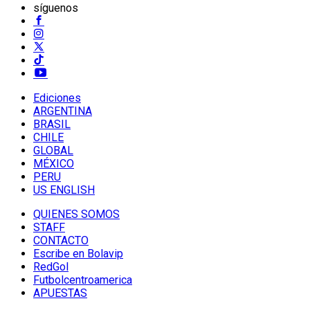
síguenos
Ediciones
ARGENTINA
BRASIL
CHILE
GLOBAL
MÉXICO
PERU
US ENGLISH
QUIENES SOMOS
STAFF
CONTACTO
Escribe en Bolavip
RedGol
Futbolcentroamerica
APUESTAS