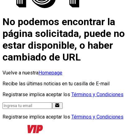
No podemos encontrar la
página solicitada, puede no
estar disponible, o haber
cambiado de URL
Vuelve a nuestra
Homepage
Recibe las últimas noticias en tu casilla de E-mail
Registrarse implica aceptar los
Términos y Condiciones
Registrarse implica aceptar los
Términos y Condiciones