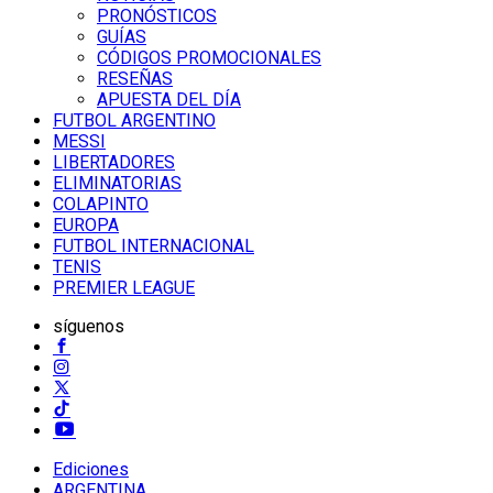
PRONÓSTICOS
GUÍAS
CÓDIGOS PROMOCIONALES
RESEÑAS
APUESTA DEL DÍA
FUTBOL ARGENTINO
MESSI
LIBERTADORES
ELIMINATORIAS
COLAPINTO
EUROPA
FUTBOL INTERNACIONAL
TENIS
PREMIER LEAGUE
síguenos
Ediciones
ARGENTINA