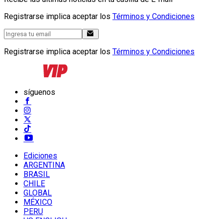
Registrarse implica aceptar los
Términos y Condiciones
Registrarse implica aceptar los
Términos y Condiciones
síguenos
Ediciones
ARGENTINA
BRASIL
CHILE
GLOBAL
MÉXICO
PERU