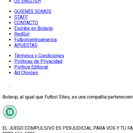
US ENGLISH
QUIENES SOMOS
STAFF
CONTACTO
Escribe en Bolavip
RedGol
Futbolcentroamerica
APUESTAS
Términos y Condiciones
Políticas de Privacidad
Política Editorial
Ad Choices
Bolavip, al igual que Futbol Sites, es una compañía pertenecie
EL JUEGO COMPULSIVO ES PERJUDICIAL PARA VOS Y TU FAMILIA,