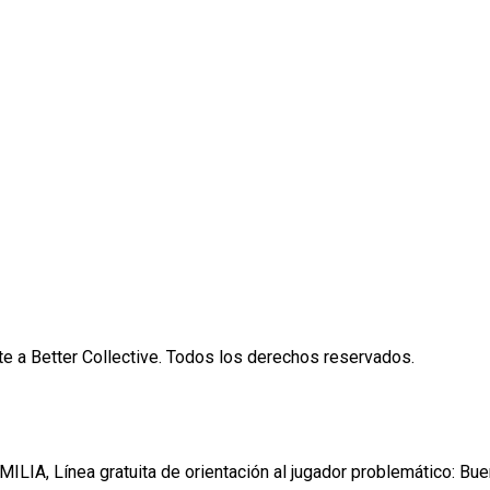
nte a Better Collective. Todos los derechos reservados.
 Línea gratuita de orientación al jugador problemático: Bue