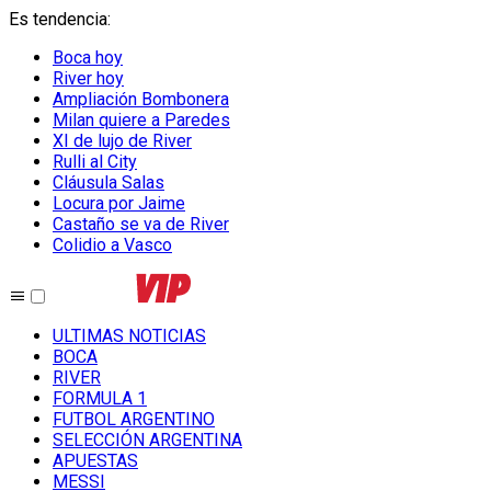
Es tendencia
:
Boca hoy
River hoy
Ampliación Bombonera
Milan quiere a Paredes
XI de lujo de River
Rulli al City
Cláusula Salas
Locura por Jaime
Castaño se va de River
Colidio a Vasco
ULTIMAS NOTICIAS
BOCA
RIVER
FORMULA 1
FUTBOL ARGENTINO
SELECCIÓN ARGENTINA
APUESTAS
MESSI