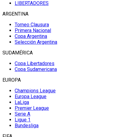
LIBERTADORES
ARGENTINA
Torneo Clausura
Primera Nacional
Copa Argentina
Selección Argentina
SUDAMÉRICA
Copa Libertadores
Copa Sudamericana
EUROPA
Champions League
Europa League
LaLiga
Premier League
Serie A
Ligue 1
Bundesliga
FIFA