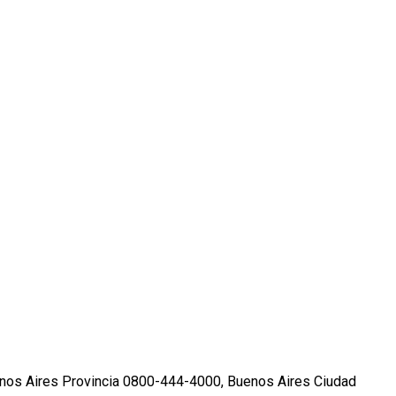
nos Aires Provincia 0800-444-4000, Buenos Aires Ciudad