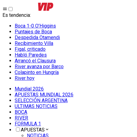
Es tendencia
:
Boca 1-0 O’Higgins
Puntajes de Boca
Despedida Otamendi
Recibimiento Villa
Figal, criticado
Habló Paredes
Arrancó el Clausura
River avanza por Barco
Colapinto en Hungría
River hoy
Mundial 2026
APUESTAS MUNDIAL 2026
SELECCIÓN ARGENTINA
ULTIMAS NOTICIAS
BOCA
RIVER
FORMULA 1
APUESTAS
NOTICIAS