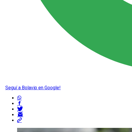
Seguí a Bolavip en Google!