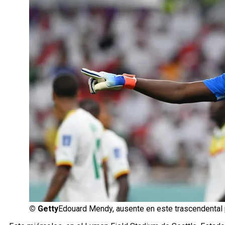
©
Getty
Edouard Mendy, ausente en este trascendental 