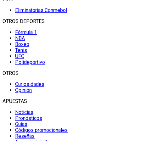
Eliminatorias Conmebol
OTROS DEPORTES
Fórmula 1
NBA
Boxeo
Tenis
UFC
Polideportivo
OTROS
Curiosidades
Opinión
APUESTAS
Noticias
Pronósticos
Guías
Códigos promocionales
Reseñas