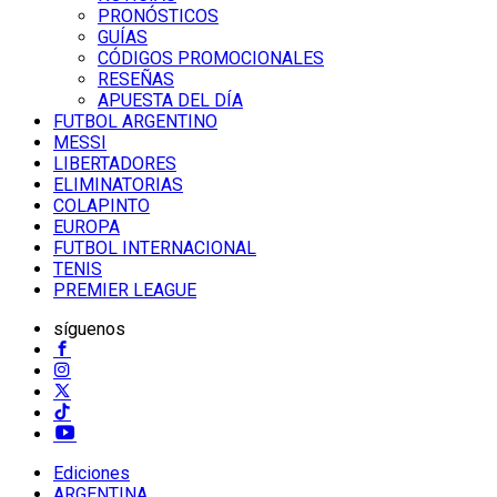
PRONÓSTICOS
GUÍAS
CÓDIGOS PROMOCIONALES
RESEÑAS
APUESTA DEL DÍA
FUTBOL ARGENTINO
MESSI
LIBERTADORES
ELIMINATORIAS
COLAPINTO
EUROPA
FUTBOL INTERNACIONAL
TENIS
PREMIER LEAGUE
síguenos
Ediciones
ARGENTINA