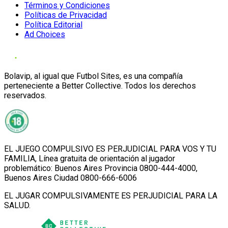
Términos y Condiciones
Políticas de Privacidad
Política Editorial
Ad Choices
Bolavip, al igual que Futbol Sites, es una compañía
perteneciente a Better Collective. Todos los derechos
reservados.
EL JUEGO COMPULSIVO ES PERJUDICIAL PARA VOS Y TU
FAMILIA, Línea gratuita de orientación al jugador
problemático: Buenos Aires Provincia 0800-444-4000,
Buenos Aires Ciudad 0800-666-6006
EL JUGAR COMPULSIVAMENTE ES PERJUDICIAL PARA LA
SALUD.