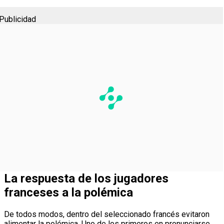
Publicidad
La respuesta de los jugadores
franceses a la polémica
De todos modos, dentro del seleccionado francés evitaron
alimentar la polémica. Uno de los primeros en pronunciarse