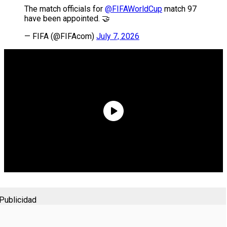
The match officials for
@FIFAWorldCup
match 97
have been appointed. 🤝
— FIFA (@FIFAcom)
July 7, 2026
Publicidad