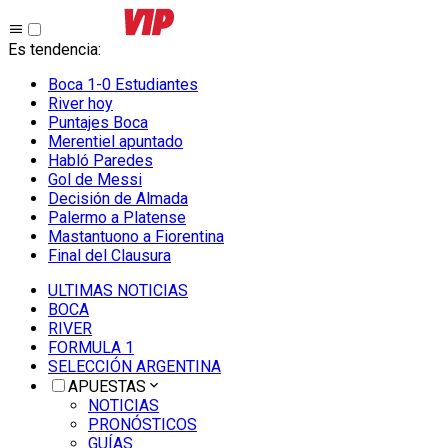
Es tendencia
:
Boca 1-0 Estudiantes
River hoy
Puntajes Boca
Merentiel apuntado
Habló Paredes
Gol de Messi
Decisión de Almada
Palermo a Platense
Mastantuono a Fiorentina
Final del Clausura
ULTIMAS NOTICIAS
BOCA
RIVER
FORMULA 1
SELECCIÓN ARGENTINA
APUESTAS
NOTICIAS
PRONÓSTICOS
GUÍAS