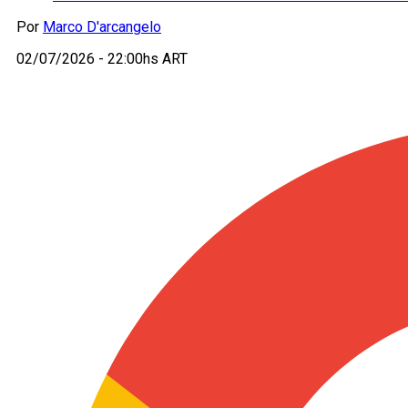
Por
Marco D'arcangelo
02/07/2026 - 22:00hs ART