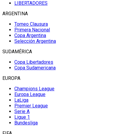
LIBERTADORES
ARGENTINA
Torneo Clausura
Primera Nacional
Copa Argentina
Selección Argentina
SUDAMÉRICA
Copa Libertadores
Copa Sudamericana
EUROPA
Champions League
Europa League
LaLiga
Premier League
Serie A
Ligue 1
Bundesliga
FIFA