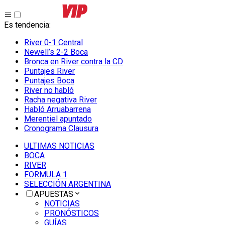
Es tendencia
:
River 0-1 Central
Newell’s 2-2 Boca
Bronca en River contra la CD
Puntajes River
Puntajes Boca
River no habló
Racha negativa River
Habló Arruabarrena
Merentiel apuntado
Cronograma Clausura
ULTIMAS NOTICIAS
BOCA
RIVER
FORMULA 1
SELECCIÓN ARGENTINA
APUESTAS
NOTICIAS
PRONÓSTICOS
GUÍAS