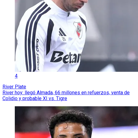
4
River Plate
River hoy: llegó Almada, 66 millones en refuerzos, venta de
Colidio y probable XI vs. Tigre