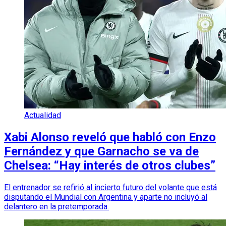
Actualidad
Xabi Alonso reveló que habló con Enzo
Fernández y que Garnacho se va de
Chelsea: “Hay interés de otros clubes”
El entrenador se refirió al incierto futuro del volante que está
disputando el Mundial con Argentina y aparte no incluyó al
delantero en la pretemporada.