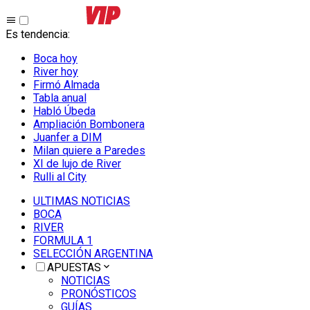
Es tendencia
:
Boca hoy
River hoy
Firmó Almada
Tabla anual
Habló Úbeda
Ampliación Bombonera
Juanfer a DIM
Milan quiere a Paredes
XI de lujo de River
Rulli al City
ULTIMAS NOTICIAS
BOCA
RIVER
FORMULA 1
SELECCIÓN ARGENTINA
APUESTAS
NOTICIAS
PRONÓSTICOS
GUÍAS