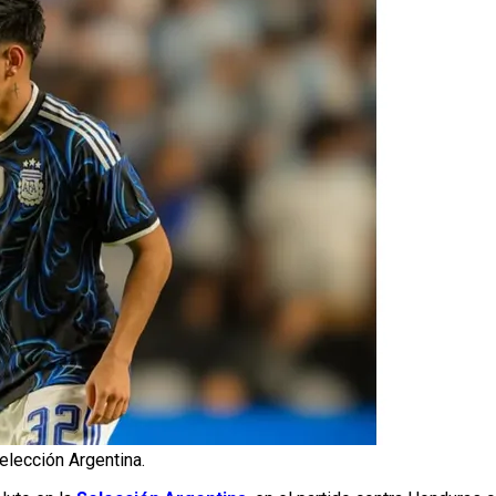
elección Argentina.