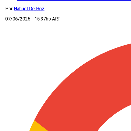
Por
Nahuel De Hoz
07/06/2026 - 15:37hs ART