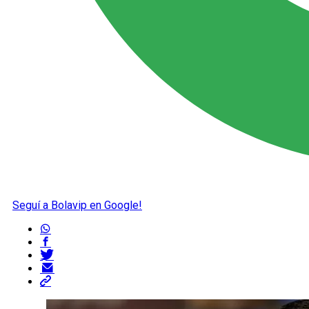
Seguí a Bolavip en Google!