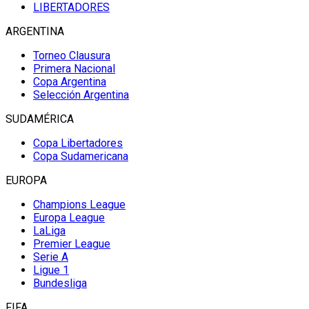
LIBERTADORES
ARGENTINA
Torneo Clausura
Primera Nacional
Copa Argentina
Selección Argentina
SUDAMÉRICA
Copa Libertadores
Copa Sudamericana
EUROPA
Champions League
Europa League
LaLiga
Premier League
Serie A
Ligue 1
Bundesliga
FIFA