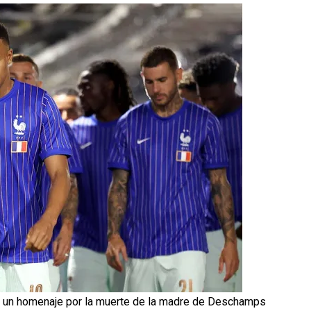
ar un homenaje por la muerte de la madre de Deschamps