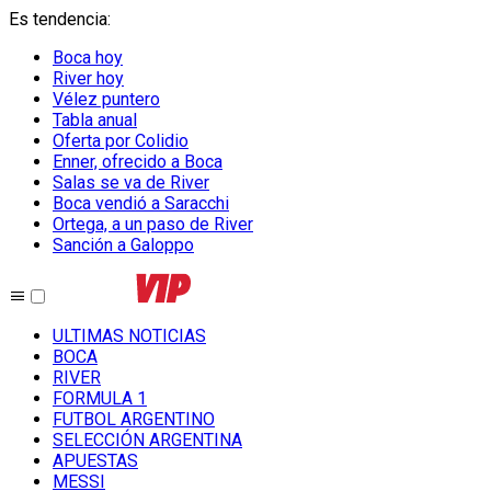
Es tendencia
:
Boca hoy
River hoy
Vélez puntero
Tabla anual
Oferta por Colidio
Enner, ofrecido a Boca
Salas se va de River
Boca vendió a Saracchi
Ortega, a un paso de River
Sanción a Galoppo
ULTIMAS NOTICIAS
BOCA
RIVER
FORMULA 1
FUTBOL ARGENTINO
SELECCIÓN ARGENTINA
APUESTAS
MESSI