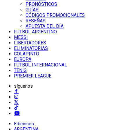
PRONÓSTICOS
GUÍAS
CÓDIGOS PROMOCIONALES
RESEÑAS
APUESTA DEL DÍA
FUTBOL ARGENTINO
MESSI
LIBERTADORES
ELIMINATORIAS
COLAPINTO
EUROPA
FUTBOL INTERNACIONAL
TENIS
PREMIER LEAGUE
síguenos
Ediciones
ARGENTINA