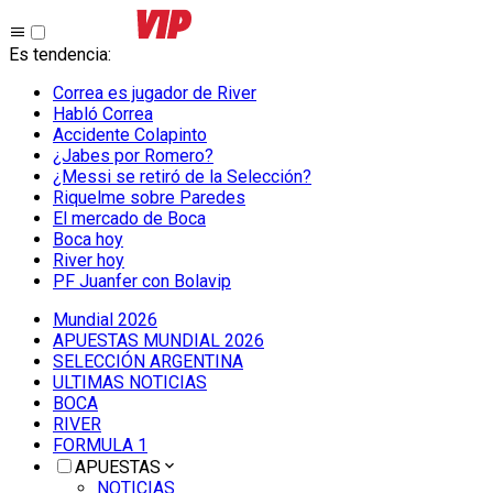
Es tendencia
:
Correa es jugador de River
Habló Correa
Accidente Colapinto
¿Jabes por Romero?
¿Messi se retiró de la Selección?
Riquelme sobre Paredes
El mercado de Boca
Boca hoy
River hoy
PF Juanfer con Bolavip
Mundial 2026
APUESTAS MUNDIAL 2026
SELECCIÓN ARGENTINA
ULTIMAS NOTICIAS
BOCA
RIVER
FORMULA 1
APUESTAS
NOTICIAS