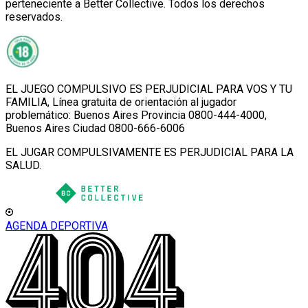
perteneciente a Better Collective. Todos los derechos
reservados.
EL JUEGO COMPULSIVO ES PERJUDICIAL PARA VOS Y TU
FAMILIA, Línea gratuita de orientación al jugador
problemático: Buenos Aires Provincia 0800-444-4000,
Buenos Aires Ciudad 0800-666-6006
EL JUGAR COMPULSIVAMENTE ES PERJUDICIAL PARA LA
SALUD.
AGENDA DEPORTIVA