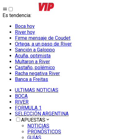
Es tendencia
:
Boca hoy
River hoy
Firme mensaje de Coudet
Ortega, a un paso de River
Sanción a Galoppo
Acuña, optimista
Multaron a River
Castaño, polémico
Racha negativa River
Banca a Freitas
ULTIMAS NOTICIAS
BOCA
RIVER
FORMULA 1
SELECCIÓN ARGENTINA
APUESTAS
NOTICIAS
PRONÓSTICOS
GUÍAS