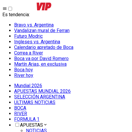
Es tendencia
:
Bravo vs. Argentina
Vandalizan mural de Ferran
Futuro Modric
Ingleses vs. Argentina
Calendario apretado de Boca
Correa a River
Boca va por David Romero
Martín Arias, en exclusiva
Boca hoy
River hoy
Mundial 2026
APUESTAS MUNDIAL 2026
SELECCIÓN ARGENTINA
ULTIMAS NOTICIAS
BOCA
RIVER
FORMULA 1
APUESTAS
NOTICIAS