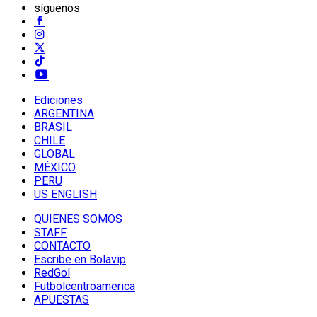
síguenos
Ediciones
ARGENTINA
BRASIL
CHILE
GLOBAL
MÉXICO
PERU
US ENGLISH
QUIENES SOMOS
STAFF
CONTACTO
Escribe en Bolavip
RedGol
Futbolcentroamerica
APUESTAS