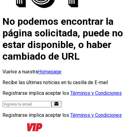
No podemos encontrar la
página solicitada, puede no
estar disponible, o haber
cambiado de URL
Vuelve a nuestra
Homepage
Recibe las últimas noticias en tu casilla de E-mail
Registrarse implica aceptar los
Términos y Condiciones
Registrarse implica aceptar los
Términos y Condiciones