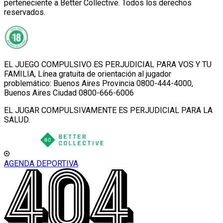
perteneciente a Better Collective. Todos los derechos
reservados.
EL JUEGO COMPULSIVO ES PERJUDICIAL PARA VOS Y TU
FAMILIA, Línea gratuita de orientación al jugador
problemático: Buenos Aires Provincia 0800-444-4000,
Buenos Aires Ciudad 0800-666-6006
EL JUGAR COMPULSIVAMENTE ES PERJUDICIAL PARA LA
SALUD.
AGENDA DEPORTIVA