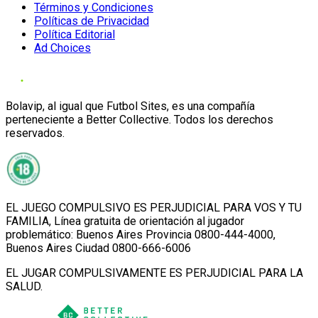
Términos y Condiciones
Políticas de Privacidad
Política Editorial
Ad Choices
Bolavip, al igual que Futbol Sites, es una compañía
perteneciente a Better Collective. Todos los derechos
reservados.
EL JUEGO COMPULSIVO ES PERJUDICIAL PARA VOS Y TU
FAMILIA, Línea gratuita de orientación al jugador
problemático: Buenos Aires Provincia 0800-444-4000,
Buenos Aires Ciudad 0800-666-6006
EL JUGAR COMPULSIVAMENTE ES PERJUDICIAL PARA LA
SALUD.