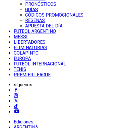
PRONÓSTICOS
GUÍAS
CÓDIGOS PROMOCIONALES
RESEÑAS
APUESTA DEL DÍA
FUTBOL ARGENTINO
MESSI
LIBERTADORES
ELIMINATORIAS
COLAPINTO
EUROPA
FUTBOL INTERNACIONAL
TENIS
PREMIER LEAGUE
síguenos
Ediciones
ARGENTINA