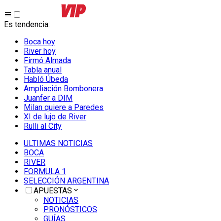
Es tendencia
:
Boca hoy
River hoy
Firmó Almada
Tabla anual
Habló Úbeda
Ampliación Bombonera
Juanfer a DIM
Milan quiere a Paredes
XI de lujo de River
Rulli al City
ULTIMAS NOTICIAS
BOCA
RIVER
FORMULA 1
SELECCIÓN ARGENTINA
APUESTAS
NOTICIAS
PRONÓSTICOS
GUÍAS