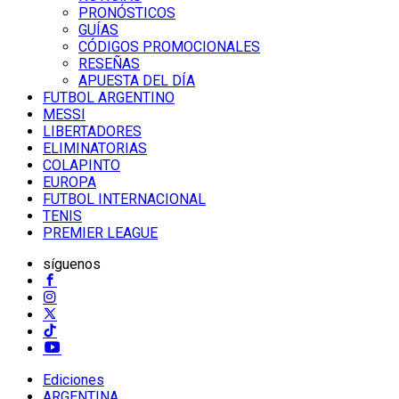
PRONÓSTICOS
GUÍAS
CÓDIGOS PROMOCIONALES
RESEÑAS
APUESTA DEL DÍA
FUTBOL ARGENTINO
MESSI
LIBERTADORES
ELIMINATORIAS
COLAPINTO
EUROPA
FUTBOL INTERNACIONAL
TENIS
PREMIER LEAGUE
síguenos
Ediciones
ARGENTINA