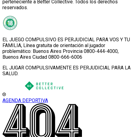
perteneciente a Better Collective. Todos los derechos
reservados.
EL JUEGO COMPULSIVO ES PERJUDICIAL PARA VOS Y TU
FAMILIA, Línea gratuita de orientación al jugador
problemático: Buenos Aires Provincia 0800-444-4000,
Buenos Aires Ciudad 0800-666-6006
EL JUGAR COMPULSIVAMENTE ES PERJUDICIAL PARA LA
SALUD.
AGENDA DEPORTIVA