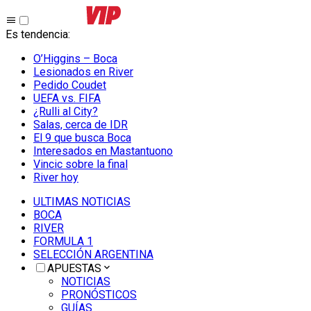
Es tendencia
:
O’Higgins – Boca
Lesionados en River
Pedido Coudet
UEFA vs. FIFA
¿Rulli al City?
Salas, cerca de IDR
El 9 que busca Boca
Interesados en Mastantuono
Vincic sobre la final
River hoy
ULTIMAS NOTICIAS
BOCA
RIVER
FORMULA 1
SELECCIÓN ARGENTINA
APUESTAS
NOTICIAS
PRONÓSTICOS
GUÍAS