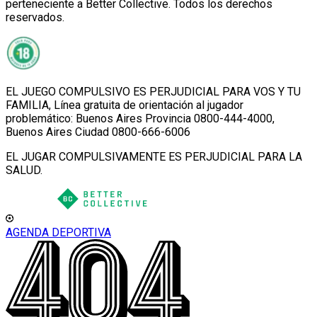
perteneciente a Better Collective. Todos los derechos
reservados.
EL JUEGO COMPULSIVO ES PERJUDICIAL PARA VOS Y TU
FAMILIA, Línea gratuita de orientación al jugador
problemático: Buenos Aires Provincia 0800-444-4000,
Buenos Aires Ciudad 0800-666-6006
EL JUGAR COMPULSIVAMENTE ES PERJUDICIAL PARA LA
SALUD.
AGENDA DEPORTIVA