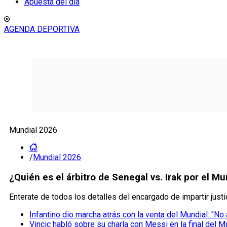
Apuesta del día
AGENDA DEPORTIVA
Mundial 2026
/
Mundial 2026
¿Quién es el árbitro de Senegal vs. Irak por el M
Enterate de todos los detalles del encargado de impartir justic
Infantino dio marcha atrás con la venta del Mundial: "No
Vincic habló sobre su charla con Messi en la final del M