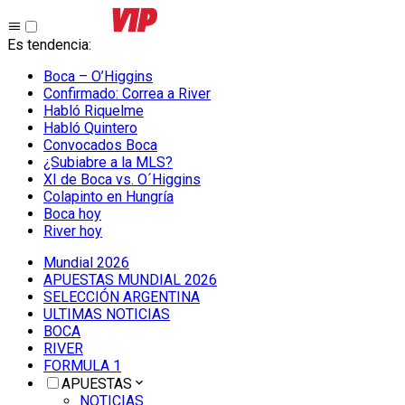
Es tendencia
:
Boca – O’Higgins
Confirmado: Correa a River
Habló Riquelme
Habló Quintero
Convocados Boca
¿Subiabre a la MLS?
XI de Boca vs. O´Higgins
Colapinto en Hungría
Boca hoy
River hoy
Mundial 2026
APUESTAS MUNDIAL 2026
SELECCIÓN ARGENTINA
ULTIMAS NOTICIAS
BOCA
RIVER
FORMULA 1
APUESTAS
NOTICIAS