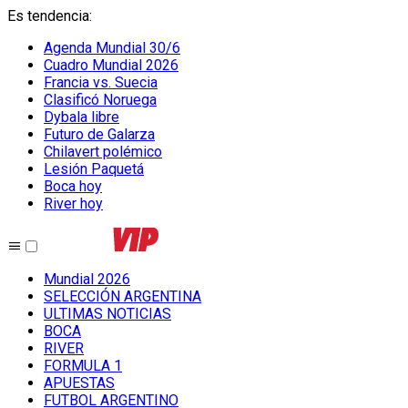
Es tendencia
:
Agenda Mundial 30/6
Cuadro Mundial 2026
Francia vs. Suecia
Clasificó Noruega
Dybala libre
Futuro de Galarza
Chilavert polémico
Lesión Paquetá
Boca hoy
River hoy
Mundial 2026
SELECCIÓN ARGENTINA
ULTIMAS NOTICIAS
BOCA
RIVER
FORMULA 1
APUESTAS
FUTBOL ARGENTINO