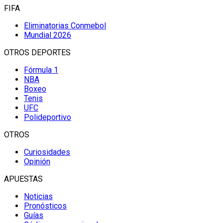
FIFA
Eliminatorias Conmebol
Mundial 2026
OTROS DEPORTES
Fórmula 1
NBA
Boxeo
Tenis
UFC
Polideportivo
OTROS
Curiosidades
Opinión
APUESTAS
Noticias
Pronósticos
Guías