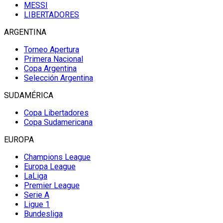
MESSI
LIBERTADORES
ARGENTINA
Torneo Apertura
Primera Nacional
Copa Argentina
Selección Argentina
SUDAMÉRICA
Copa Libertadores
Copa Sudamericana
EUROPA
Champions League
Europa League
LaLiga
Premier League
Serie A
Ligue 1
Bundesliga