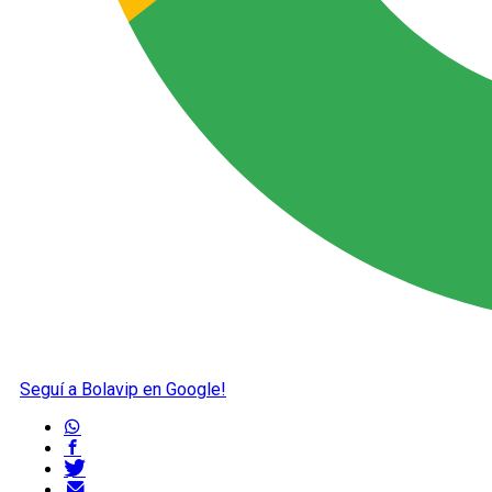
Seguí a Bolavip en Google!