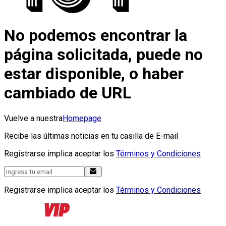
No podemos encontrar la
página solicitada, puede no
estar disponible, o haber
cambiado de URL
Vuelve a nuestra
Homepage
Recibe las últimas noticias en tu casilla de E-mail
Registrarse implica aceptar los
Términos y Condiciones
Registrarse implica aceptar los
Términos y Condiciones