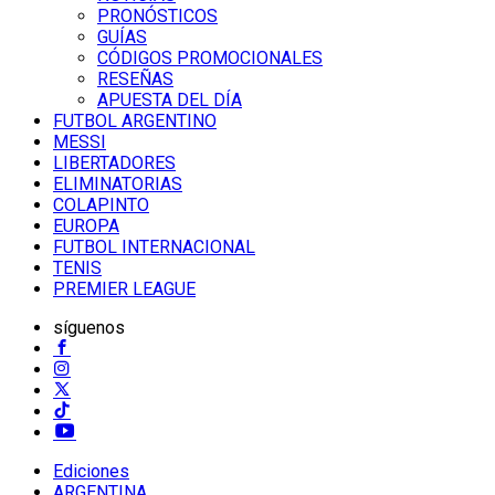
PRONÓSTICOS
GUÍAS
CÓDIGOS PROMOCIONALES
RESEÑAS
APUESTA DEL DÍA
FUTBOL ARGENTINO
MESSI
LIBERTADORES
ELIMINATORIAS
COLAPINTO
EUROPA
FUTBOL INTERNACIONAL
TENIS
PREMIER LEAGUE
síguenos
Ediciones
ARGENTINA