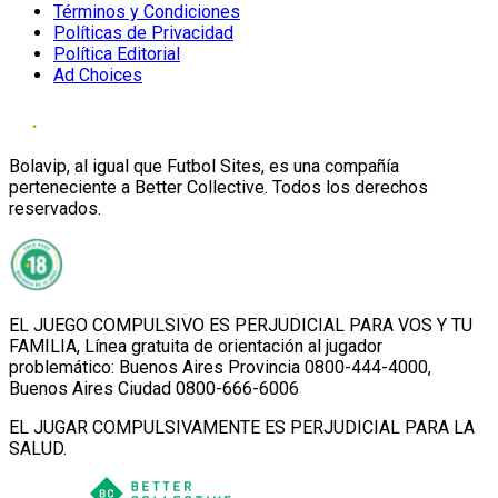
Términos y Condiciones
Políticas de Privacidad
Política Editorial
Ad Choices
Bolavip, al igual que Futbol Sites, es una compañía
perteneciente a Better Collective. Todos los derechos
reservados.
EL JUEGO COMPULSIVO ES PERJUDICIAL PARA VOS Y TU
FAMILIA, Línea gratuita de orientación al jugador
problemático: Buenos Aires Provincia 0800-444-4000,
Buenos Aires Ciudad 0800-666-6006
EL JUGAR COMPULSIVAMENTE ES PERJUDICIAL PARA LA
SALUD.