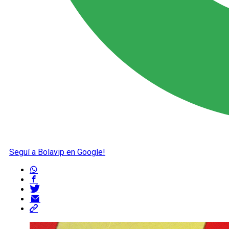
Seguí a Bolavip en Google!