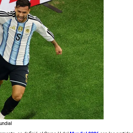
undial