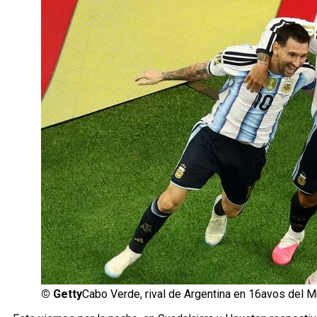
©
Getty
Cabo Verde, rival de Argentina en 16avos del M