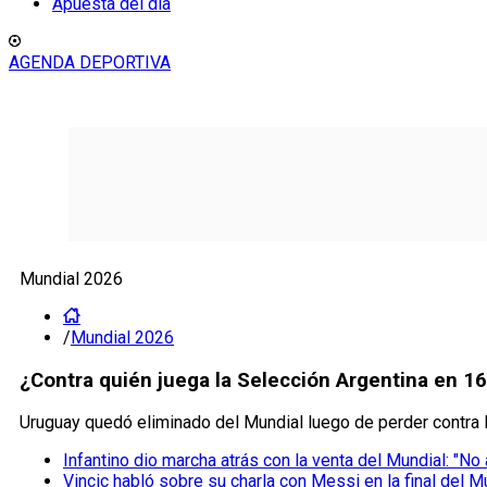
Apuesta del día
AGENDA DEPORTIVA
Mundial 2026
/
Mundial 2026
¿Contra quién juega la Selección Argentina en 16
Uruguay quedó eliminado del Mundial luego de perder contra E
Infantino dio marcha atrás con la venta del Mundial: "No
Vincic habló sobre su charla con Messi en la final del M