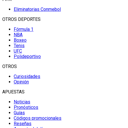
Eliminatorias Conmebol
OTROS DEPORTES
Fórmula 1
NBA
Boxeo
Tenis
UFC
Polideportivo
OTROS
Curiosidades
Opinión
APUESTAS
Noticias
Pronósticos
Guías
Códigos promocionales
Reseñas