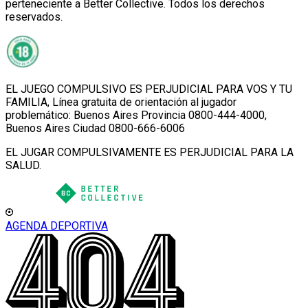
perteneciente a Better Collective. Todos los derechos
reservados.
EL JUEGO COMPULSIVO ES PERJUDICIAL PARA VOS Y TU
FAMILIA, Línea gratuita de orientación al jugador
problemático: Buenos Aires Provincia 0800-444-4000,
Buenos Aires Ciudad 0800-666-6006
EL JUGAR COMPULSIVAMENTE ES PERJUDICIAL PARA LA
SALUD.
AGENDA DEPORTIVA