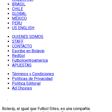
BRASIL
CHILE
GLOBAL
MÉXICO
PERU
US ENGLISH
QUIENES SOMOS
STAFF
CONTACTO
Escribe en Bolavip
RedGol
Futbolcentroamerica
APUESTAS
Términos y Condiciones
Políticas de Privacidad
Política Editorial
Ad Choices
Bolavip, al igual que Futbol Sites, es una compañía