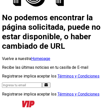
No podemos encontrar la
página solicitada, puede no
estar disponible, o haber
cambiado de URL
Vuelve a nuestra
Homepage
Recibe las últimas noticias en tu casilla de E-mail
Registrarse implica aceptar los
Términos y Condiciones
Registrarse implica aceptar los
Términos y Condiciones