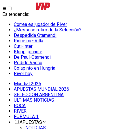
Es tendencia
:
Correa es jugador de River
¿Messi se retiró de la Selección?
Despedida Otamendi
Riquelme-Villa
Cuti-Inter
Klopp, picante
De Paul-Otamendi
Pedido Vasco
Colapinto en Hungría
River hoy
Mundial 2026
APUESTAS MUNDIAL 2026
SELECCIÓN ARGENTINA
ULTIMAS NOTICIAS
BOCA
RIVER
FORMULA 1
APUESTAS
NOTICIAS