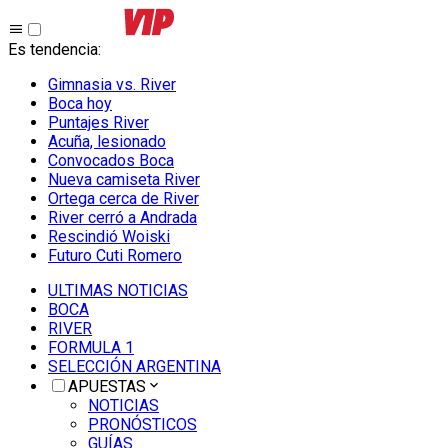
Es tendencia
:
Gimnasia vs. River
Boca hoy
Puntajes River
Acuña, lesionado
Convocados Boca
Nueva camiseta River
Ortega cerca de River
River cerró a Andrada
Rescindió Woiski
Futuro Cuti Romero
ULTIMAS NOTICIAS
BOCA
RIVER
FORMULA 1
SELECCIÓN ARGENTINA
APUESTAS
NOTICIAS
PRONÓSTICOS
GUÍAS