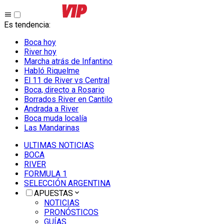
Es tendencia
:
Boca hoy
River hoy
Marcha atrás de Infantino
Habló Riquelme
El 11 de River vs Central
Boca, directo a Rosario
Borrados River en Cantilo
Andrada a River
Boca muda localía
Las Mandarinas
ULTIMAS NOTICIAS
BOCA
RIVER
FORMULA 1
SELECCIÓN ARGENTINA
APUESTAS
NOTICIAS
PRONÓSTICOS
GUÍAS