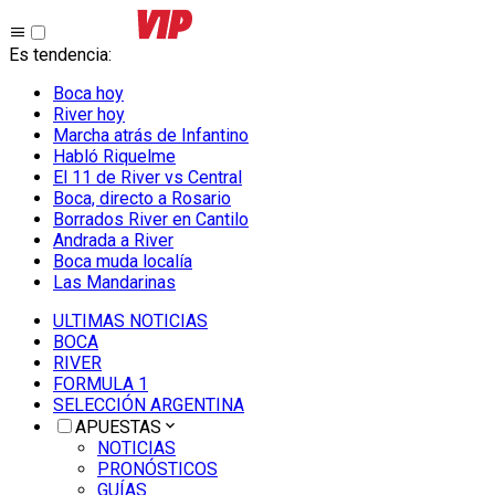
Es tendencia
:
Boca hoy
River hoy
Marcha atrás de Infantino
Habló Riquelme
El 11 de River vs Central
Boca, directo a Rosario
Borrados River en Cantilo
Andrada a River
Boca muda localía
Las Mandarinas
ULTIMAS NOTICIAS
BOCA
RIVER
FORMULA 1
SELECCIÓN ARGENTINA
APUESTAS
NOTICIAS
PRONÓSTICOS
GUÍAS