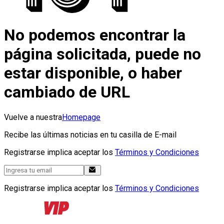
No podemos encontrar la
página solicitada, puede no
estar disponible, o haber
cambiado de URL
Vuelve a nuestra
Homepage
Recibe las últimas noticias en tu casilla de E-mail
Registrarse implica aceptar los
Términos y Condiciones
Registrarse implica aceptar los
Términos y Condiciones