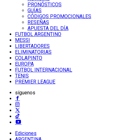
PRONÓSTICOS
GUÍAS
CÓDIGOS PROMOCIONALES
RESEÑAS
APUESTA DEL DÍA
FUTBOL ARGENTINO
MESSI
LIBERTADORES
ELIMINATORIAS
COLAPINTO
EUROPA
FUTBOL INTERNACIONAL
TENIS
PREMIER LEAGUE
síguenos
Ediciones
ARGENTINA