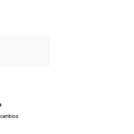
n
n cambios.