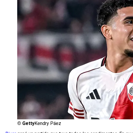
©
Getty
Kendry Páez