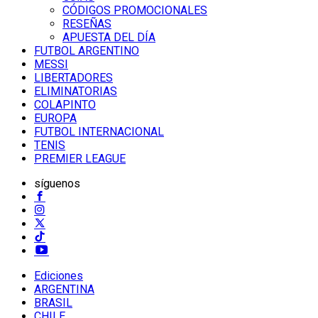
CÓDIGOS PROMOCIONALES
RESEÑAS
APUESTA DEL DÍA
FUTBOL ARGENTINO
MESSI
LIBERTADORES
ELIMINATORIAS
COLAPINTO
EUROPA
FUTBOL INTERNACIONAL
TENIS
PREMIER LEAGUE
síguenos
Ediciones
ARGENTINA
BRASIL
CHILE