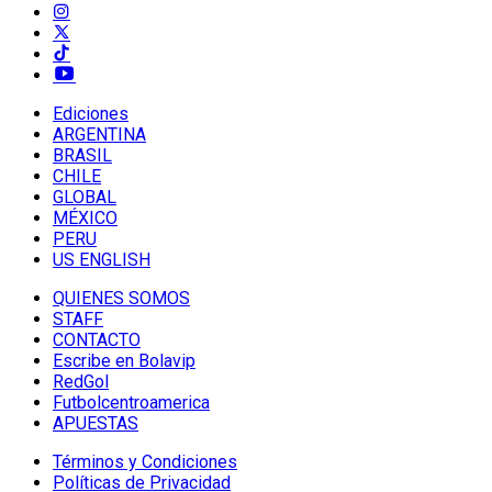
Ediciones
ARGENTINA
BRASIL
CHILE
GLOBAL
MÉXICO
PERU
US ENGLISH
QUIENES SOMOS
STAFF
CONTACTO
Escribe en Bolavip
RedGol
Futbolcentroamerica
APUESTAS
Términos y Condiciones
Políticas de Privacidad