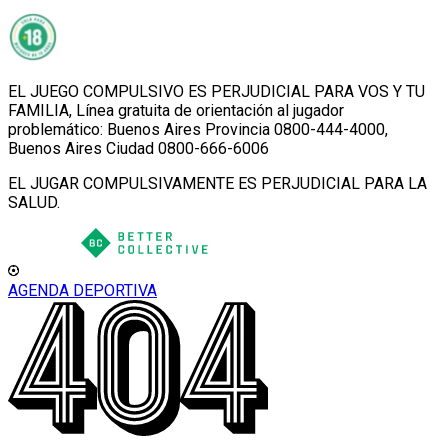
EL JUEGO COMPULSIVO ES PERJUDICIAL PARA VOS Y TU
FAMILIA, Línea gratuita de orientación al jugador
problemático: Buenos Aires Provincia 0800-444-4000,
Buenos Aires Ciudad 0800-666-6006
EL JUGAR COMPULSIVAMENTE ES PERJUDICIAL PARA LA
SALUD.
AGENDA DEPORTIVA