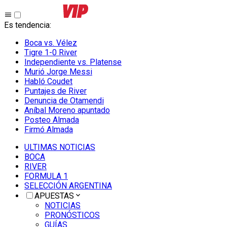
Es tendencia
:
Boca vs. Vélez
Tigre 1-0 River
Independiente vs. Platense
Murió Jorge Messi
Habló Coudet
Puntajes de River
Denuncia de Otamendi
Aníbal Moreno apuntado
Posteo Almada
Firmó Almada
ULTIMAS NOTICIAS
BOCA
RIVER
FORMULA 1
SELECCIÓN ARGENTINA
APUESTAS
NOTICIAS
PRONÓSTICOS
GUÍAS