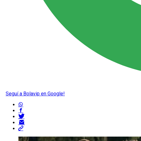
Seguí a Bolavip en Google!