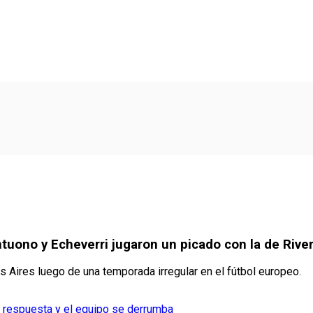
ntuono y Echeverri jugaron un picado con la de Rive
s Aires luego de una temporada irregular en el fútbol europeo.
eo respuesta y el equipo se derrumba