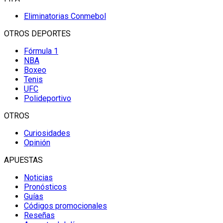
Eliminatorias Conmebol
OTROS DEPORTES
Fórmula 1
NBA
Boxeo
Tenis
UFC
Polideportivo
OTROS
Curiosidades
Opinión
APUESTAS
Noticias
Pronósticos
Guías
Códigos promocionales
Reseñas