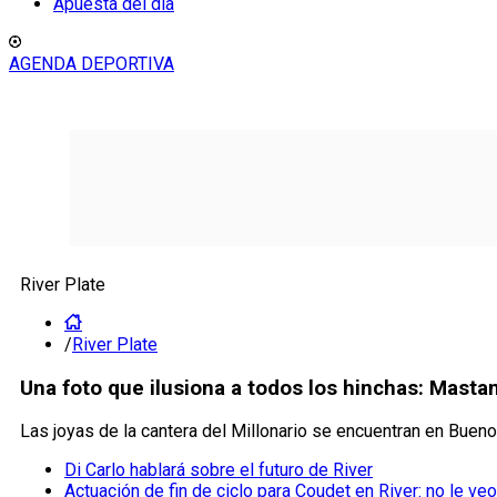
Apuesta del día
AGENDA DEPORTIVA
River Plate
/
River Plate
Una foto que ilusiona a todos los hinchas: Masta
Las joyas de la cantera del Millonario se encuentran en Bueno
Di Carlo hablará sobre el futuro de River
Actuación de fin de ciclo para Coudet en River: no le v