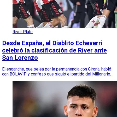
River Plate
Desde España, el Diablito Echeverri
celebró la clasificación de River ante
San Lorenzo
El enganche, que pelea por la permanencia con Girona, habló
con BOLAVIP y confesó que siguió el partido del Millonario.