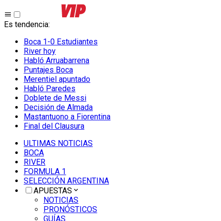
Es tendencia
:
Boca 1-0 Estudiantes
River hoy
Habló Arruabarrena
Puntajes Boca
Merentiel apuntado
Habló Paredes
Doblete de Messi
Decisión de Almada
Mastantuono a Fiorentina
Final del Clausura
ULTIMAS NOTICIAS
BOCA
RIVER
FORMULA 1
SELECCIÓN ARGENTINA
APUESTAS
NOTICIAS
PRONÓSTICOS
GUÍAS