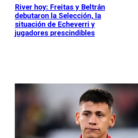
River hoy: Freitas y Beltrán
debutaron la Selección, la
situación de Echeverri y
jugadores prescindibles