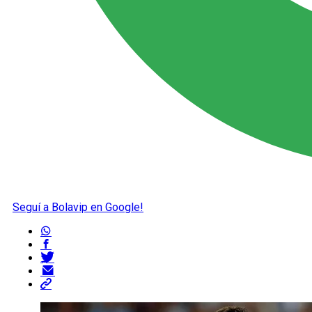
Seguí a Bolavip en Google!