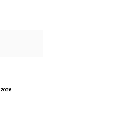
l 2026