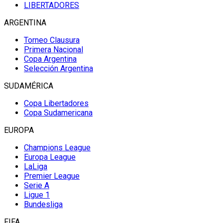
LIBERTADORES
ARGENTINA
Torneo Clausura
Primera Nacional
Copa Argentina
Selección Argentina
SUDAMÉRICA
Copa Libertadores
Copa Sudamericana
EUROPA
Champions League
Europa League
LaLiga
Premier League
Serie A
Ligue 1
Bundesliga
FIFA