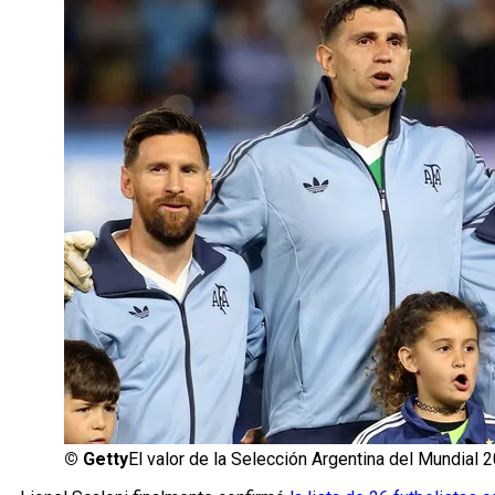
©
Getty
El valor de la Selección Argentina del Mundial 