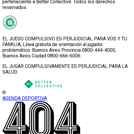
perteneciente a Better Collective. Todos los derechos
reservados.
EL JUEGO COMPULSIVO ES PERJUDICIAL PARA VOS Y TU
FAMILIA, Línea gratuita de orientación al jugador
problemático: Buenos Aires Provincia 0800-444-4000,
Buenos Aires Ciudad 0800-666-6006
EL JUGAR COMPULSIVAMENTE ES PERJUDICIAL PARA LA
SALUD.
AGENDA DEPORTIVA