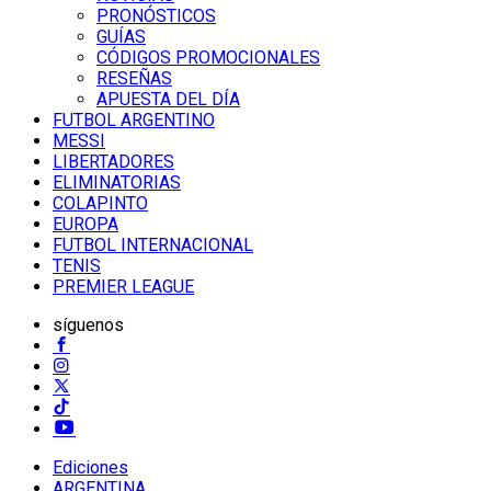
PRONÓSTICOS
GUÍAS
CÓDIGOS PROMOCIONALES
RESEÑAS
APUESTA DEL DÍA
FUTBOL ARGENTINO
MESSI
LIBERTADORES
ELIMINATORIAS
COLAPINTO
EUROPA
FUTBOL INTERNACIONAL
TENIS
PREMIER LEAGUE
síguenos
Ediciones
ARGENTINA