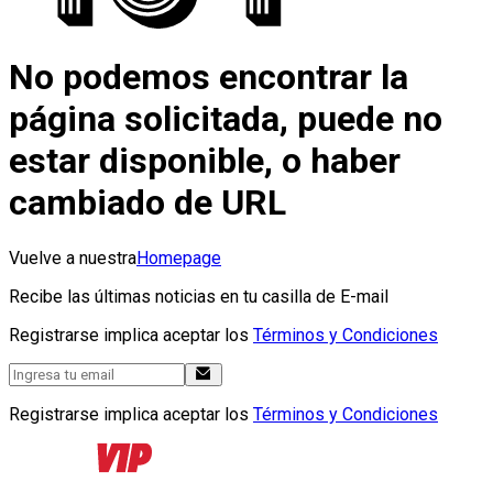
No podemos encontrar la
página solicitada, puede no
estar disponible, o haber
cambiado de URL
Vuelve a nuestra
Homepage
Recibe las últimas noticias en tu casilla de E-mail
Registrarse implica aceptar los
Términos y Condiciones
Registrarse implica aceptar los
Términos y Condiciones