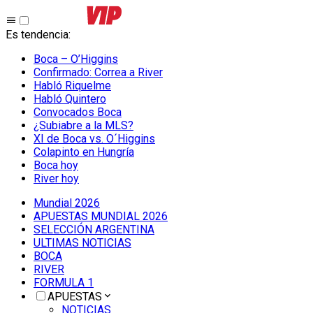
Es tendencia
:
Boca – O’Higgins
Confirmado: Correa a River
Habló Riquelme
Habló Quintero
Convocados Boca
¿Subiabre a la MLS?
XI de Boca vs. O´Higgins
Colapinto en Hungría
Boca hoy
River hoy
Mundial 2026
APUESTAS MUNDIAL 2026
SELECCIÓN ARGENTINA
ULTIMAS NOTICIAS
BOCA
RIVER
FORMULA 1
APUESTAS
NOTICIAS