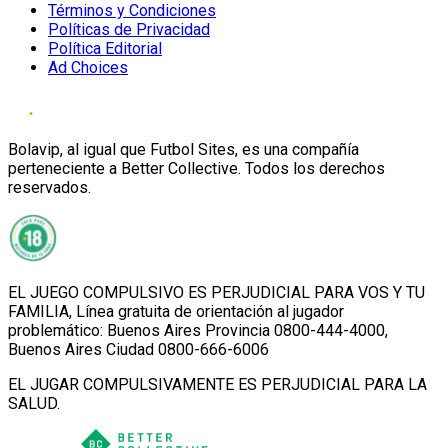
Términos y Condiciones
Políticas de Privacidad
Política Editorial
Ad Choices
Bolavip, al igual que Futbol Sites, es una compañía
perteneciente a Better Collective. Todos los derechos
reservados.
EL JUEGO COMPULSIVO ES PERJUDICIAL PARA VOS Y TU
FAMILIA, Línea gratuita de orientación al jugador
problemático: Buenos Aires Provincia 0800-444-4000,
Buenos Aires Ciudad 0800-666-6006
EL JUGAR COMPULSIVAMENTE ES PERJUDICIAL PARA LA
SALUD.