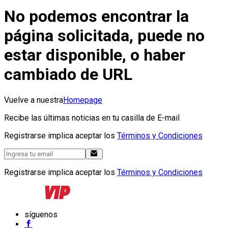
No podemos encontrar la
página solicitada, puede no
estar disponible, o haber
cambiado de URL
Vuelve a nuestra
Homepage
Recibe las últimas noticias en tu casilla de E-mail
Registrarse implica aceptar los
Términos y Condiciones
Registrarse implica aceptar los
Términos y Condiciones
síguenos