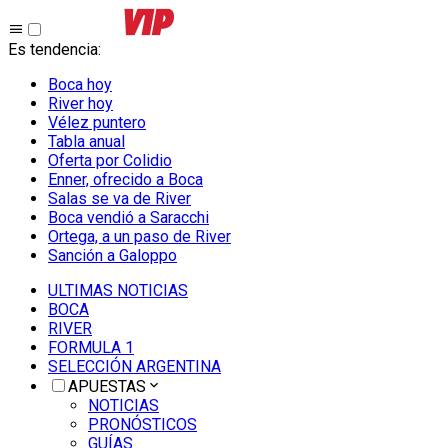
Es tendencia
:
Boca hoy
River hoy
Vélez puntero
Tabla anual
Oferta por Colidio
Enner, ofrecido a Boca
Salas se va de River
Boca vendió a Saracchi
Ortega, a un paso de River
Sanción a Galoppo
ULTIMAS NOTICIAS
BOCA
RIVER
FORMULA 1
SELECCIÓN ARGENTINA
APUESTAS
NOTICIAS
PRONÓSTICOS
GUÍAS