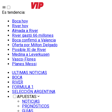
Es tendencia
:
Boca hoy
River hoy
Almada a River
River gastó 66 millones
Boca confirmó a Valencia
Oferta por Milton Delgado
Posible XI de River
Medina a Leverkusen
Vasco-Flores
Planes Messi
ULTIMAS NOTICIAS
BOCA
RIVER
FORMULA 1
SELECCIÓN ARGENTINA
APUESTAS
NOTICIAS
PRONÓSTICOS
GUÍAS