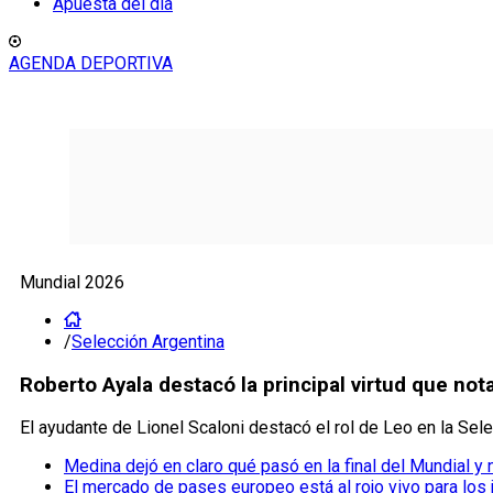
Apuesta del día
AGENDA DEPORTIVA
Mundial 2026
/
Selección Argentina
Roberto Ayala destacó la principal virtud que no
El ayudante de Lionel Scaloni destacó el rol de Leo en la Sel
Medina dejó en claro qué pasó en la final del Mundial y 
El mercado de pases europeo está al rojo vivo para los