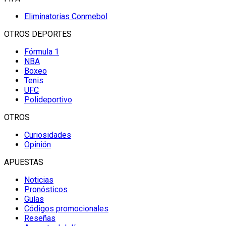
Eliminatorias Conmebol
OTROS DEPORTES
Fórmula 1
NBA
Boxeo
Tenis
UFC
Polideportivo
OTROS
Curiosidades
Opinión
APUESTAS
Noticias
Pronósticos
Guías
Códigos promocionales
Reseñas