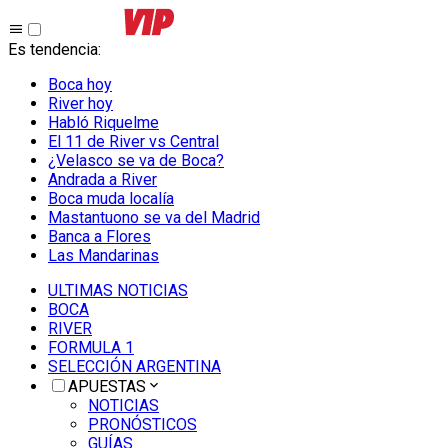
Es tendencia
:
Boca hoy
River hoy
Habló Riquelme
El 11 de River vs Central
¿Velasco se va de Boca?
Andrada a River
Boca muda localía
Mastantuono se va del Madrid
Banca a Flores
Las Mandarinas
ULTIMAS NOTICIAS
BOCA
RIVER
FORMULA 1
SELECCIÓN ARGENTINA
APUESTAS
NOTICIAS
PRONÓSTICOS
GUÍAS