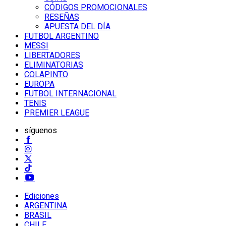
CÓDIGOS PROMOCIONALES
RESEÑAS
APUESTA DEL DÍA
FUTBOL ARGENTINO
MESSI
LIBERTADORES
ELIMINATORIAS
COLAPINTO
EUROPA
FUTBOL INTERNACIONAL
TENIS
PREMIER LEAGUE
síguenos
Ediciones
ARGENTINA
BRASIL
CHILE